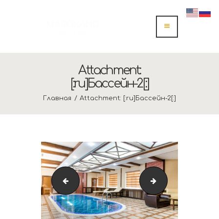
Attachment:
[:ru]Бассейн-2[:]
Главная
Attachment: [:ru]Бассейн-2[:]
Джакузи
Массаж с горячи