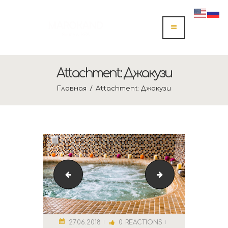
Attachment: Джакузи
Главная
Attachment: Джакузи
[:ru]Тайский Массаж2[:]
map
27.06.2018
0
REACTIONS