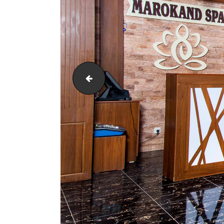
[:ru]Мужская компания1[:]