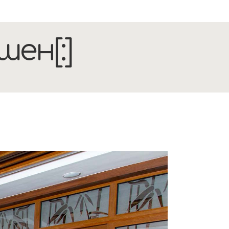
шен[:]