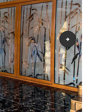
[:ru]Ресепшен2[:]