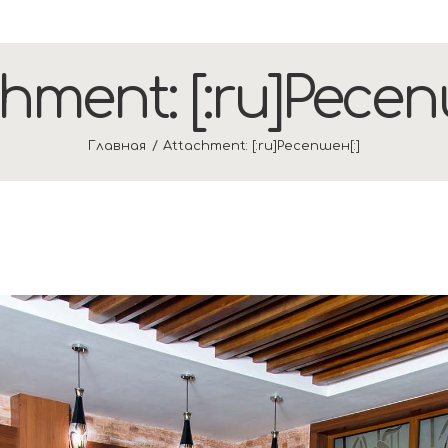
hment: [:ru]Ресеп
Главная
Attachment: [:ru]Ресепшен[:]