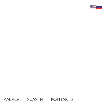
Зарядка для электромобилей
Прокат велосипедов
Огромная парковка
Турецкий хамам
Конференц-зал
Кофешоп
ГАЛЕРЕЯ
УСЛУГИ
КОНТАКТЫ