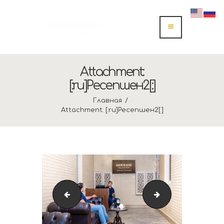
Attachment:
[:ru]Ресепшен2[:]
Главная
Attachment: [:ru]Ресепшен2[:]
[:ru]Ресепшен[:]
[:ru]Тайский Масс