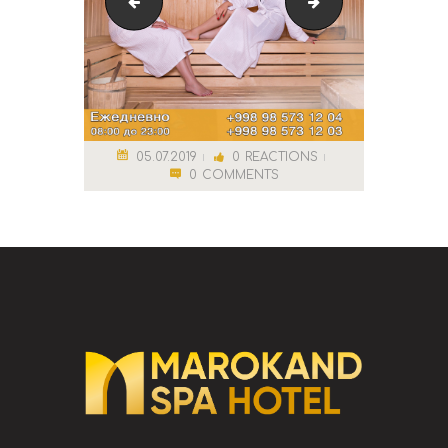
Финская парная2
Парка
05.07.2019
0
REACTIONS
0
COMMENTS