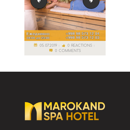
Парка333
Финская парная
05.07.2019
0
REACTIONS
0
COMMENTS