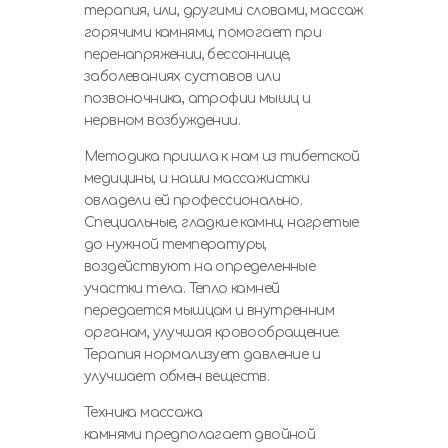
терапия, или, другими словами, массаж
горячими камнями, помогает при
перенапряжении, бессоннице,
заболеваниях суставов или
позвоночника, атрофии мышц и
нервном возбуждении.
Методика пришла к нам из тибетской
медицины, и наши массажистки
овладели ей профессионально.
Специальные, гладкие камни, нагретые
до нужной температуры,
воздействуют на определенные
участки тела. Тепло камней
передается мышцам и внутренним
органам, улучшая кровообращение.
Терапия нормализует давление и
улучшает обмен веществ.
Техника массажа
камнями предполагает двойной