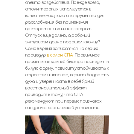
спектр воздействия. Прежде всего,
стоун терапия используется в
качестве мощного инструмента для
расслабления без применения
препаратов и лишних затрат.
Отпуск еще далеко, а рабочий
энтузиазм давно подошел к концу?
Самое время записаться на серию
процедур
в салон СПА
! Правильное
применение камней быстро приведет в
былую форму, повысит устойчивость к
стрессам и вызовам, вернет бодрость
духа и уверенность в себе! Яркий
восстановительный эффект
приводит к тому, что СПА
рекомендуют при первых признаках
синдрома хронической усталости.