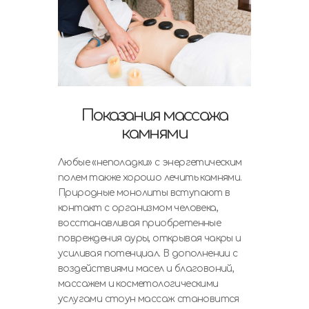
Показания массажа
камнями
Любые «неполадки» с энергетическим
полем также хорошо лечить камнями.
Природные монолиты вступают в
контакт с организмом человека,
восстанавливая приобретенные
повреждения ауры, открывая чакры и
усиливая потенциал. В дополнении с
воздействиями масел и благовоний,
массажем и косметологическими
услугами стоун массаж становится