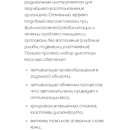
радикальным инструментом для
скорейшего восстановления
организма. Отменный эффект
подобный массаж показан при
физиологической реабилитации и
лечении проблем с мышцами и
суставами без воспаления (глубокие
ушибы, подвывихи, растяжения).
Помимо прочего, набор для стоун
массажа обеспечит:
активизацию кровообращения в
заданной области;
активизацию обменных процессов,
что автоматически приведет к
оптимизации веса;
купирование мышечных спазмов,
«застоев», дискомфорта;
вытяжку токсинов из верхних слоев
кожи;