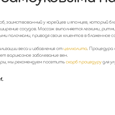
об, заимствованный у корейцев и японцев, который бл
сширение сосудов. Массаж выполняется легкими, ритм
и палочками, приводя своих клиентов в блаженное со
лизации веса и избавления от
целлюлита
. Процедура
ет варикозное заболевание вен.
уры, мы рекомендуем посетить
скарб процедуру
для у
м.