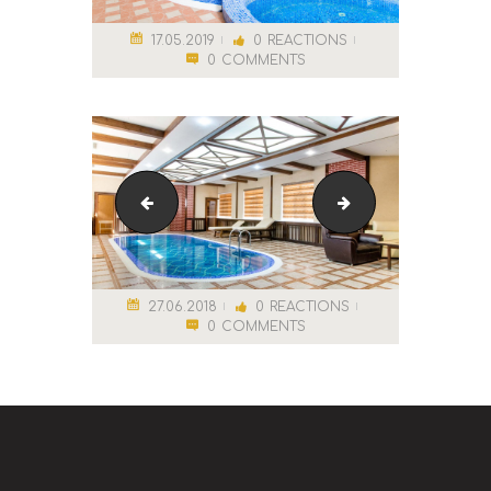
17.05.2019
0
REACTIONS
0
COMMENTS
[:ru]Тайский Массаж2[:]
[:ru]Мужская комп
27.06.2018
0
REACTIONS
0
COMMENTS