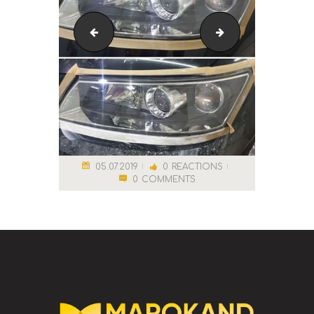
56161938_361298307809942_364739360194560000
Парка в Сауне
05.07.2019
0
REACTIONS
0
COMMENTS