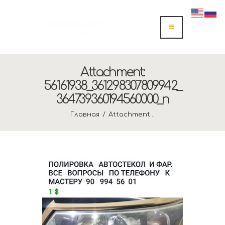
Attachment:
56161938_361298307809942_
364739360194560000_n
Главная
Attachment...