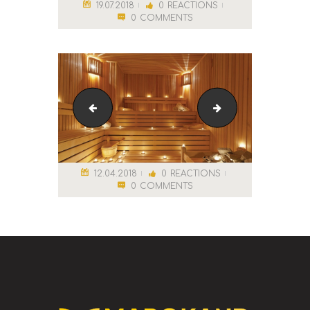
19.07.2018
0
REACTIONS
0
COMMENTS
slider_2_3.jpg
27a4544641df85f8
12.04.2018
0
REACTIONS
0
COMMENTS