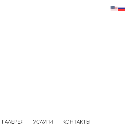
Зарядка для электромобилей
Прокат велосипедов
Огромная парковка
Турецкий хамам
Конференц-зал
Кофешоп
ГАЛЕРЕЯ
УСЛУГИ
КОНТАКТЫ