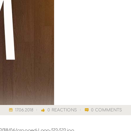
17.06.2018
0
REACTIONS
0
COMMENTS
018/06/cropped-Logo-512-512.jpg