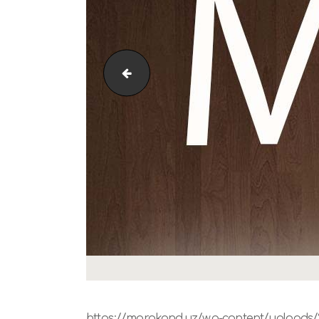
Logo 512 512
https://marokand.uz/wp-content/uploads/2