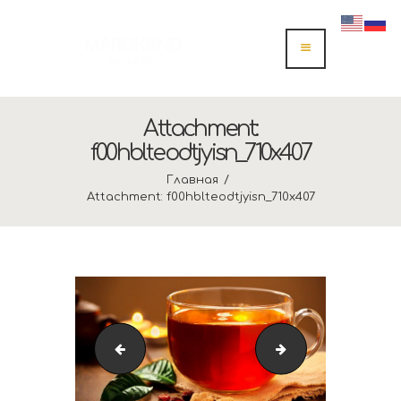
Attachment:
f00hblteodtjyisn_710x407
Главная
Attachment: f00hblteodtjyisn_710x407
cropped-Logo-512-512.jpg
Rigistan Samark