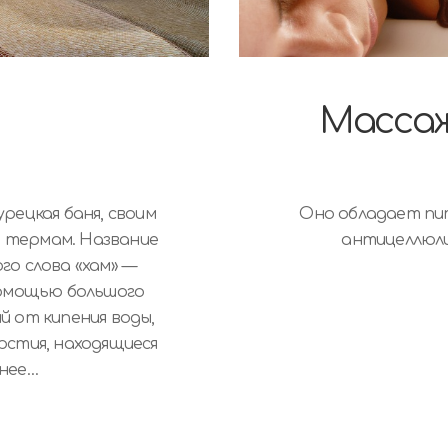
Массаж
урецкая баня, своим
Оно обладает пи
м термам. Название
антицеллюл
го слова «хам» —
помощью большого
й от кипения воды,
рстия, находящиеся
ннее…