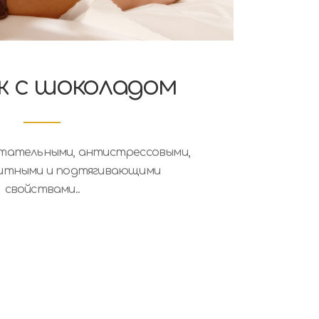
 с шоколадом
тательными, антистрессовыми,
итными и подтягивающими
свойствами..