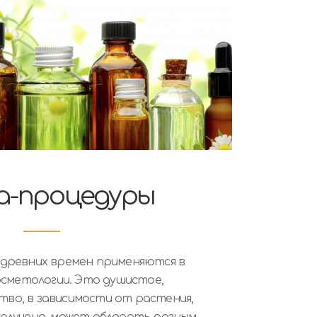
а-процедуры
 древних времен применяются в
осметологии. Это душистое,
во, в зависимости от растения,
получено, может обладать разным