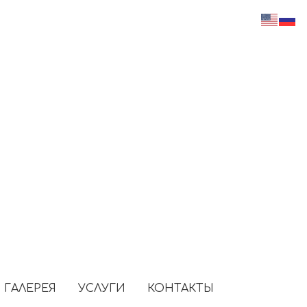
Зарядка для электромобилей
Прокат велосипедов
Огромная парковка
Турецкий хамам
Конференц-зал
Кофешоп
ГАЛЕРЕЯ
УСЛУГИ
КОНТАКТЫ