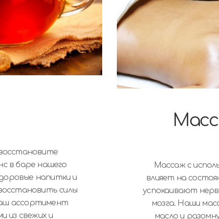
Масс
 восстановите
нс в баре нашего
Массаж с испол
здоровые напитки и
влияет на состоя
 восстановить силы
успокаивают нерв
Наш ассортимент
мозга. Наши ма
 из свежих и
масло и разомн