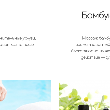
Бамбу
нительные услуги,
Массаж бамбу
оваться на ваше
заимствованный 
благотворно влияе
действие — су