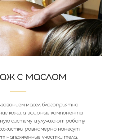
аж с маслом
ьзованием масел благоприятно
ние кожи, а эфирные компоненты
ную систему и улучшают работу
ссажистки равномерно нанесут
ут напряженные участки тела.