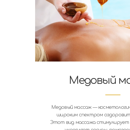
Медовый м
Медовый массаж — косметологич
широким спектром оздоровит
Этот вид массажа стимулирует
укрепляет сосуды, помогае