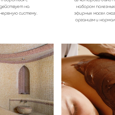
здействует на
набором полезных
нервную систему.
эфирных масел ока
организм и нормал