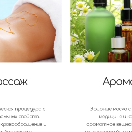
ассаж
Аром
еская процедура с
Эфирные масла с
ельных свойств.
медицине и к
 кровообращение и
ароматное вещест
т бороться с
из которого было 