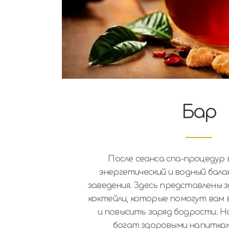
Бар
После сеанса спа-процедур
энергетический и водный бала
заведения. Здесь представлены 
коктейли, которые помогут вам
и повысить заряд бодрости. 
богат здоровыми напитками