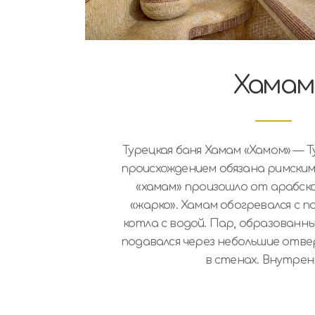
Хамам
Турецкая баня Хамам «Хамом» — Т
происхождением обязана римски
«хамам» произошло от арабско
«жарко». Хамам обогревался с 
котла с водой. Пар, образованны
подавался через небольшие отве
в стенах. Внутре